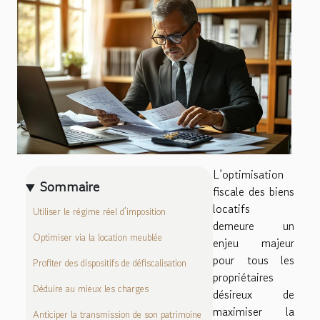
L’optimisation
Sommaire
fiscale des biens
locatifs
Utiliser le régime réel d’imposition
demeure un
Optimiser via la location meublée
enjeu majeur
pour tous les
Profiter des dispositifs de défiscalisation
propriétaires
Déduire au mieux les charges
désireux de
maximiser la
Anticiper la transmission de son patrimoine