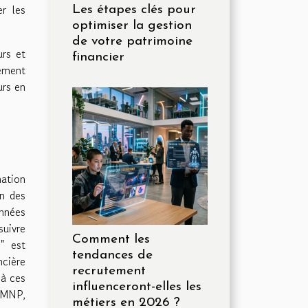
r les
Les étapes clés pour
optimiser la gestion
de votre patrimoine
urs et
financier
lement
urs en
ation
on des
onnées
suivre
Comment les
" est
tendances de
ncière
recrutement
 à ces
influenceront-elles les
 LMNP,
métiers en 2026 ?