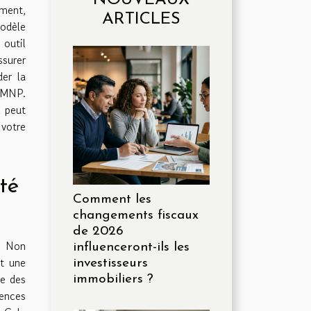
ment,
ARTICLES
modèle
outil
ssurer
der la
LMNP.
 peut
 votre
té
Comment les
changements fiscaux
de 2026
 Non
influenceront-ils les
rt une
investisseurs
ie des
immobiliers ?
ences