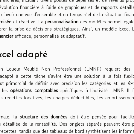
'évolution financière à l'aide de graphiques et de rapports détaill
d'avoir une vue d'ensemble et en temps réel de la situation finan
imisée
et réactive. La
personnalisation
des modèles permet égal
liorer la prise de décisions stratégiques. Ainsi, un modèle Exce
inancier
efficace, personnalisé et adaptatif.
xcel adapté
 en Loueur Meublé Non Professionnel (LMNP) requiert des o
dapté à cette tâche s'avère être une solution à la fois flexi
st primordial de définir avec précision les catégories et les
fo
r les
opérations comptables
spécifiques à l'activité LMNP. Il 
s recettes locatives, les charges déductibles, les amortisseme
male, la
structure des données
doit être pensée pour facilite
e détaillée de la rentabilité. Des onglets séparés peuvent être 
recettes, tandis que des tableaux de bord synthétisent les inform