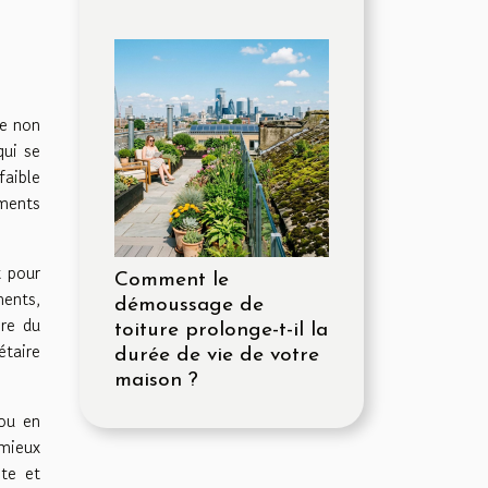
ée non
qui se
faible
ements
t pour
Comment le
ments,
démoussage de
ère du
toiture prolonge-t-il la
étaire
durée de vie de votre
maison ?
 ou en
 mieux
nte et