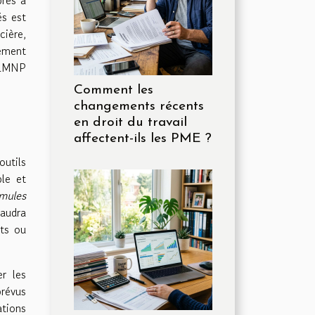
és est
cière,
ement
l LMNP
Comment les
changements récents
en droit du travail
affectent-ils les PME ?
utils
ble et
rmules
faudra
nts ou
r les
prévus
ations