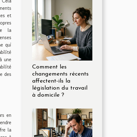
. Cela
ments
tes et
opres
ne la
penses
me qui
bilité
 à une
bilité
Comment les
de des
changements récents
affectent-ils la
législation du travail
à domicile ?
rs en
endre
fre la
pres à