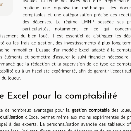
fiscales, la tenue des livres doit être irréprochable
on
implique une organisation méthodique des docu
comptables et une catégorisation précise des recet
des dépenses. Le régime LMNP possède ses pr
particularités, notamment en ce qui concer
tissement du bien loué. Il est essentiel de distinguer les dé
été ou les frais de gestion, des investissements à plus long ter
moine immobilier. L'usage d'un modèle Excel adapté à la compta
 éléments et permettra d'assurer le suivi financier nécessaire
ommandé que la rédaction et la supervision de ce type de compta
bilité ou à un fiscaliste expérimenté, afin de garantir l'exactitu
e du loueur.
 Excel pour la comptabilité
e de nombreux avantages pour la
gestion comptable
des loueu
 d'utilisation
d'Excel permet même aux moins expérimentés de pr
ppel à des experts. La personnalisation avancée des tableaux of
s financières, incluant divers postes de dépenses et de revenus pro