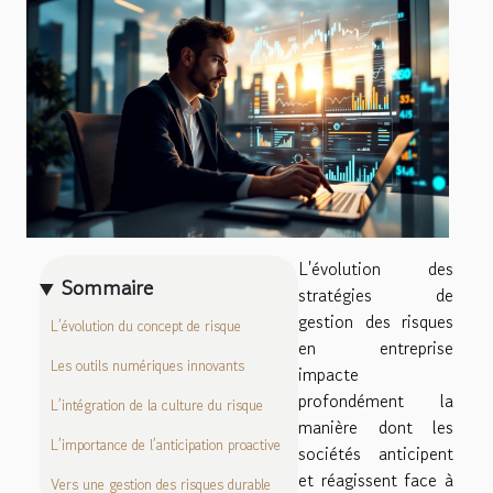
L'évolution des
Sommaire
stratégies de
gestion des risques
L’évolution du concept de risque
en entreprise
Les outils numériques innovants
impacte
profondément la
L’intégration de la culture du risque
manière dont les
L’importance de l’anticipation proactive
sociétés anticipent
et réagissent face à
Vers une gestion des risques durable